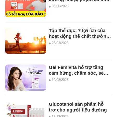
sụn khớp (25 ống) mới nhất
03/06/2026
Tập thể dục: 7 lợi ích của
hoạt động thể chất thường
xuyên
25/03/2026
Gel Femivita hỗ trợ tăng
cảm hứng, chăm sóc, se
khít kháng khuẩn giảm
12/08/2025
ngứa cô bé
Glucotanol sản phẩm hỗ
trợ cho người tiểu đường
13/12/2024