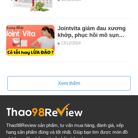
Jointvita giảm đau xương
khớp, phục hồi mô sụn
khớp (25 ống)
13/12/2024
Xem thêm
Thao98Review
sản phẩm, tư vấn mua hàng, đánh giá, xếp
hạng sản phẩm đúng và tốt nhất. Giúp bạn tìm được món đồ