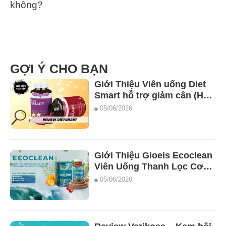
không?
GỢI Ý CHO BẠN
Giới Thiệu Viên uống Diet
Smart hỗ trợ giảm cân (Hộp
2 lọ x 28 viên.
05/06/2026
Giới Thiệu Gioeis Ecoclean
Viên Uống Thanh Lọc Cơ
Thể Diệt Ký Sinh Trùng
05/06/2026