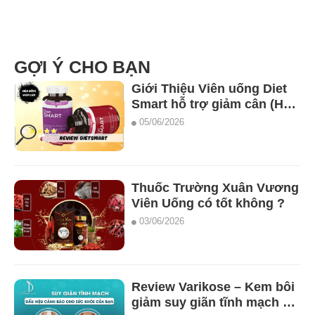
GỢI Ý CHO BẠN
Giới Thiệu Viên uống Diet
Smart hỗ trợ giảm cân (Hộp
2 lọ x 28 viên.
05/06/2026
Thuốc Trường Xuân Vương
Viên Uống có tốt không ?
03/06/2026
Review Varikose – Kem bôi
giảm suy giãn tĩnh mạch có