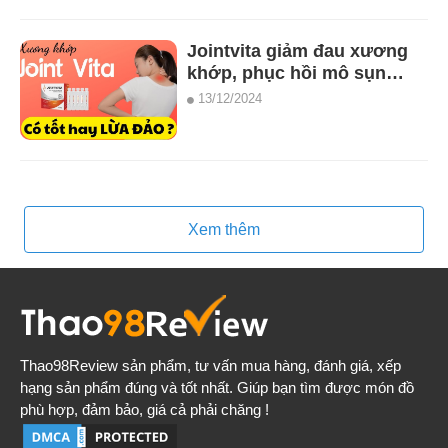
Jointvita giảm đau xương
khớp, phục hồi mô sụn
khớp (25 ống)
13/12/2024
Xem thêm
Thao98Review
sản phẩm, tư vấn mua hàng, đánh giá, xếp
hạng sản phẩm đúng và tốt nhất. Giúp bạn tìm được món đồ
phù hợp, đảm bảo, giá cả phải chăng !