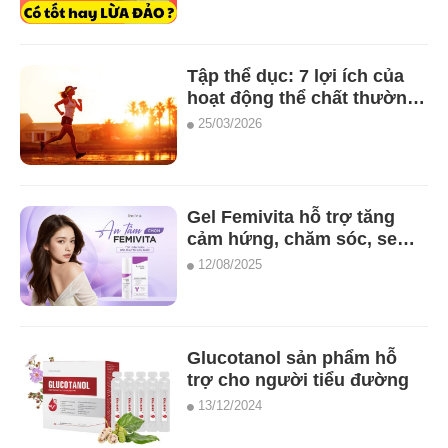
Tập thể dục: 7 lợi ích của
hoạt động thể chất thường
xuyên
25/03/2026
Gel Femivita hỗ trợ tăng
cảm hứng, chăm sóc, se
khít kháng khuẩn giảm
12/08/2025
ngứa cô bé
Glucotanol sản phẩm hỗ
trợ cho người tiểu đường
13/12/2024