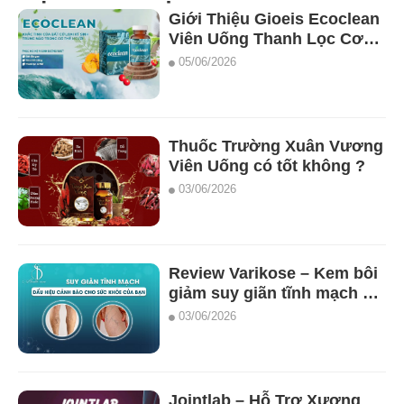
Giới Thiệu Gioeis Ecoclean
Viên Uống Thanh Lọc Cơ
Thể Diệt Ký Sinh Trùng
05/06/2026
Thuốc Trường Xuân Vương
Viên Uống có tốt không ?
03/06/2026
Review Varikose – Kem bôi
giảm suy giãn tĩnh mạch có
tốt không ?
03/06/2026
Jointlab – Hỗ Trợ Xương