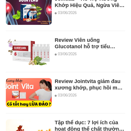
Khớp Hiệu Quả, Ngừa Viêm
Sưng Khớp có tốt không ?
03/06/2026
Review Viên uống
Glucotanol hỗ trợ tiểu
đường tốt nhất !
03/06/2026
Review Jointvita giảm đau
xương khớp, phục hồi mô
sụn khớp (25 ống) mới nhất
03/06/2026
Tập thể dục: 7 lợi ích của
hoạt động thể chất thường