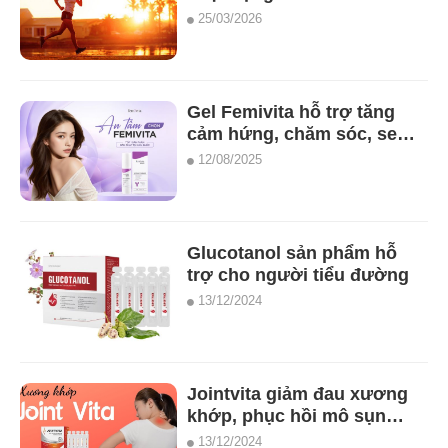
xuyên
25/03/2026
Gel Femivita hỗ trợ tăng
cảm hứng, chăm sóc, se
khít kháng khuẩn giảm
12/08/2025
ngứa cô bé
Glucotanol sản phẩm hỗ
trợ cho người tiểu đường
13/12/2024
Jointvita giảm đau xương
khớp, phục hồi mô sụn
khớp (25 ống)
13/12/2024