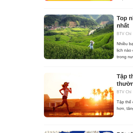
Top n
nhất
BTV Chí
Nhiều bạ
lịch nào
trong nư
Tập t
thườ
BTV Chí
Tập thể 
hơn, tă