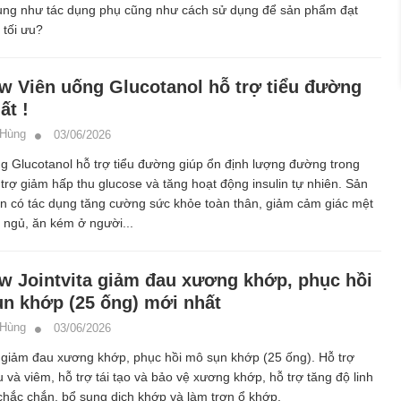
dụng như tác dụng phụ cũng như cách sử dụng để sản phẩm đạt
 tối ưu?
w Viên uống Glucotanol hỗ trợ tiểu đường
ất !
 Hùng
03/06/2026
g Glucotanol hỗ trợ tiểu đường giúp ổn định lượng đường trong
trợ giảm hấp thu glucose và tăng hoạt động insulin tự nhiên. Sản
n có tác dụng tăng cường sức khỏe toàn thân, giảm cảm giác mệt
 ngủ, ăn kém ở người...
w Jointvita giảm đau xương khớp, phục hồi
n khớp (25 ống) mới nhất
 Hùng
03/06/2026
a giảm đau xương khớp, phục hồi mô sụn khớp (25 ống). Hỗ trợ
 và viêm, hỗ trợ tái tạo và bảo vệ xương khớp, hỗ trợ tăng độ linh
chắc chắn, bổ sung dịch khớp và làm trơn ổ khớp.