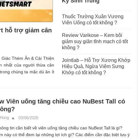
Ký Sinh Trùng
Thuốc Trường Xuân Vương
Viên Uống có tốt không ?
t hỗ trợ giảm cân
Review Varikose – Kem bôi
giảm suy giãn tĩnh mạch có tốt
không ?
 Giác Thèm Ăn & Cải Thiện
Jointlab – Hỗ Trợ Xương Khớp
n nhất của người thừa cân
Hiệu Quả, Ngừa Viêm Sưng
trong chúng ta mặc dù ăn ít
Khớp có tốt không ?
w Viên uống tăng chiều cao NuBest Tall có
hông?
 Hùng
03/06/2026
ông tin cần biết về viên uống tăng chiều cao NuBest Tall là gì?
 này có thể đem lại những lợi ích gì? Các điểm cần đặc biệt lưu ý