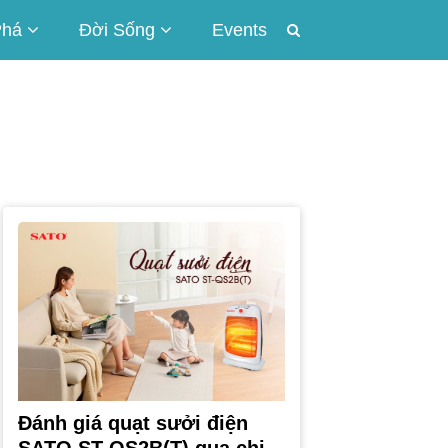
Phá
Đời Sống
Events
Đánh giá quạt sưởi điện
SATO ST-QS2B(T) qua chi