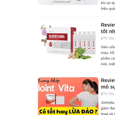
khi sử 
hiệu quả
Revie
tốt nh
BTV Chí
Viên uốn
máu, hỗ 
phẩm cò
mỏi, mất
Revie
mô sụ
BTV Chí
Jointvit
giảm đau
hoạt và 