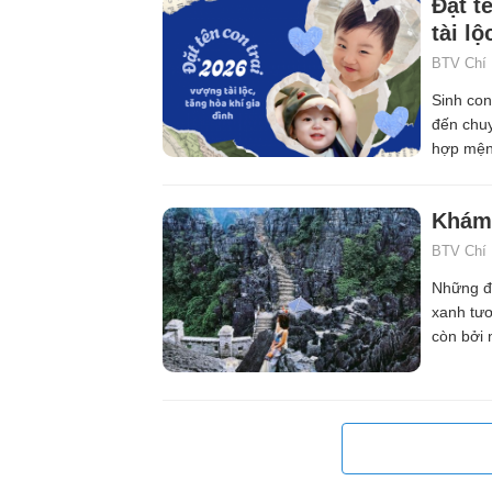
Đặt t
tài lộ
BTV Chí
Sinh con
đến chuy
hợp mệnh
Khám 
BTV Chí
Những đị
xanh tươ
còn bởi 