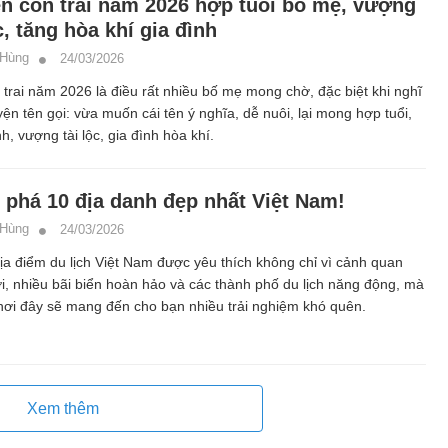
ên con trai năm 2026 hợp tuổi bố mẹ, vượng
c, tăng hòa khí gia đình
 Hùng
24/03/2026
 trai năm 2026 là điều rất nhiều bố mẹ mong chờ, đặc biệt khi nghĩ
ện tên gọi: vừa muốn cái tên ý nghĩa, dễ nuôi, lại mong hợp tuổi,
, vượng tài lộc, gia đình hòa khí.
phá 10 địa danh đẹp nhất Việt Nam!
 Hùng
24/03/2026
a điểm du lịch Việt Nam được yêu thích không chỉ vì cảnh quan
i, nhiều bãi biển hoàn hảo và các thành phố du lịch năng động, mà
nơi đây sẽ mang đến cho bạn nhiều trải nghiệm khó quên.
Xem thêm