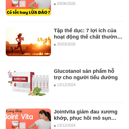
sụn khớp (25 ống) mới nhất
03/06/2026
Tập thể dục: 7 lợi ích của
hoạt động thể chất thường
xuyên
25/03/2026
Glucotanol sản phẩm hỗ
trợ cho người tiểu đường
13/12/2024
Jointvita giảm đau xương
khớp, phục hồi mô sụn
khớp (25 ống)
13/12/2024