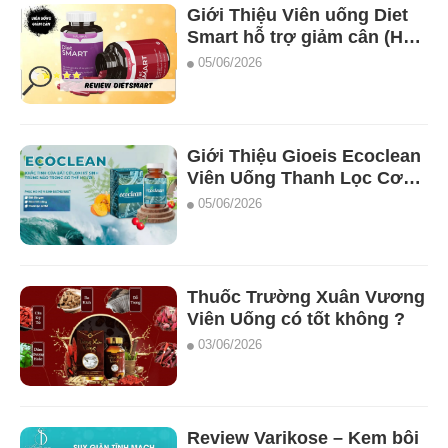
Giới Thiệu Viên uống Diet
Smart hỗ trợ giảm cân (Hộp
2 lọ x 28 viên.
05/06/2026
Giới Thiệu Gioeis Ecoclean
Viên Uống Thanh Lọc Cơ
Thể Diệt Ký Sinh Trùng
05/06/2026
Thuốc Trường Xuân Vương
Viên Uống có tốt không ?
03/06/2026
Review Varikose – Kem bôi