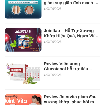
giảm suy giãn tĩnh mạch có
tốt không ?
03/06/2026
Jointlab – Hỗ Trợ Xương
Khớp Hiệu Quả, Ngừa Viêm
Sưng Khớp có tốt không ?
03/06/2026
Review Viên uống
Glucotanol hỗ trợ tiểu
đường tốt nhất !
03/06/2026
Review Jointvita giảm đau
xương khớp, phục hồi mô