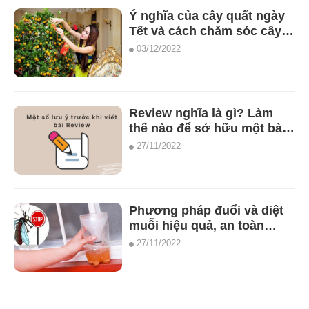
Ý nghĩa của cây quất ngày
Tết và cách chăm sóc cây
quất để cầu được tài lộc
03/12/2022
Review nghĩa là gì? Làm
thế nào để sở hữu một bài
review chất lượng
27/11/2022
Phương pháp đuổi và diệt
muỗi hiệu quả, an toàn
không độc hại
27/11/2022