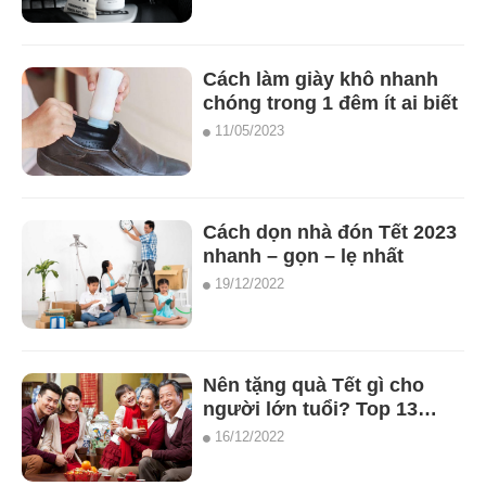
Cách làm giày khô nhanh
chóng trong 1 đêm ít ai biết
11/05/2023
Cách dọn nhà đón Tết 2023
nhanh – gọn – lẹ nhất
19/12/2022
Nên tặng quà Tết gì cho
người lớn tuổi? Top 13
món quà ý nghĩa nhất 2023
16/12/2022