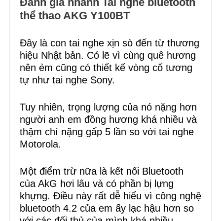
Đánh giá nhanh Tai nghe bluetooth
thể thao AKG Y100BT
Đây là con tai nghe xịn sò đến từ thương
hiệu Nhật bản. Có lẽ vì cùng quê hương
nên ẻm cũng có thiết kế vòng cổ tương
tự như tai nghe Sony.
Tuy nhiên, trọng lượng của nó nặng hơn
người anh em đồng hương khá nhiều và
thậm chí nặng gấp 5 lần so với tai nghe
Motorola.
Một điểm trừ nữa là kết nối Bluetooth
của AkG hơi lâu và có phần bị lựng
khựng. Điều này rất dễ hiểu vì công nghệ
bluetooth 4.2 của em ấy lạc hậu hơn so
với các đối thủ của mình khá nhiều.