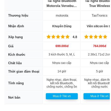
Tai nghe Bluetooth
Tai nghe Bluetoo
Motorola Vervebuds
True Wireless
100
TaoTronics
Thương hiệu
motorola
TaoTronics
SoundLiberty 5
Nhận định
Khuyên Dùng
Viền silicon êm ta
Xếp hạng
4.8
Giá
699.000đ
764.000đ
Kích thước
3 kích thước S, M, L
2.38x1.71x2.2cm
Chất liệu
Nhựa cao cấp
Nhựa cao cấp
Thời gian đàm thoại
14 giờ
5 giờ
Nghe nhạc, đàm thoại,
Nghe nhạc, đàm tho
Tính năng
kết nối Bluetooth,
kết nối Bluetooth
chống nước, chống ồn
chống nước
Mua ở Tiki.vn
Mua ở Tiki.vn
Nơi bán