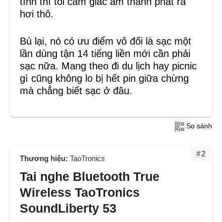
tình thì tôi cảm giác âm thanh phát ra
hơi thô.
Bù lại, nó có ưu điểm vô đối là sạc một
lần dùng tận 14 tiếng liền mới cần phải
sạc nữa. Mang theo đi du lịch hay picnic
gì cũng không lo bị hết pin giữa chừng
mà chẳng biết sạc ở đâu.
So sánh
#2
Thương hiệu:
TaoTronics
Tai nghe Bluetooth True
Wireless TaoTronics
SoundLiberty 53