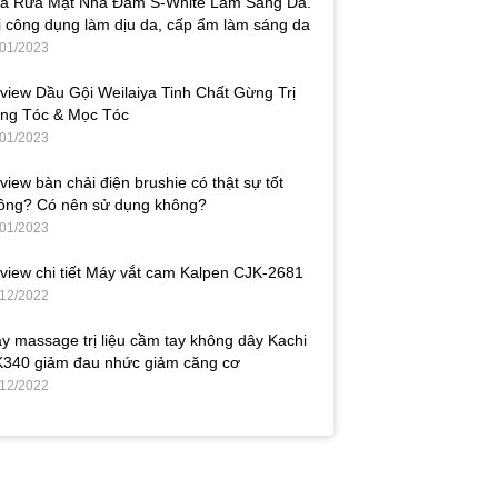
a Rửa Mặt Nha Đam S-White Làm Sáng Da.
i công dụng làm dịu da, cấp ẩm làm sáng da
/01/2023
view Dầu Gội Weilaiya Tinh Chất Gừng Trị
ng Tóc & Mọc Tóc
/01/2023
view bàn chải điện brushie có thật sự tốt
ông? Có nên sử dụng không?
/01/2023
view chi tiết Máy vắt cam Kalpen CJK-2681
/12/2022
y massage trị liệu cầm tay không dây Kachi
340 giảm đau nhức giảm căng cơ
/12/2022