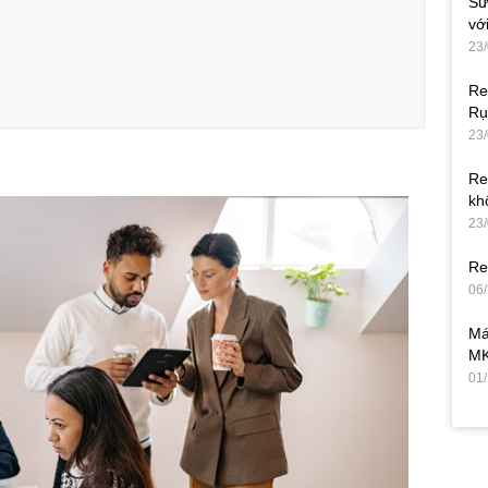
Sữ
vớ
23
Re
Rụ
23
Re
kh
23
Re
06
Má
MK
01