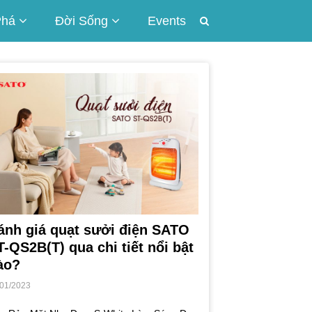
Phá
Đời Sống
Events
ánh giá quạt sưởi điện SATO
T-QS2B(T) qua chi tiết nổi bật
ào?
/01/2023